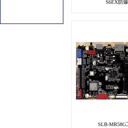
S6EX防
SLB-MR58